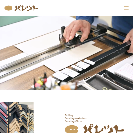
コ
ン
テ
ン
ツ
へ
ス
キ
ッ
プ