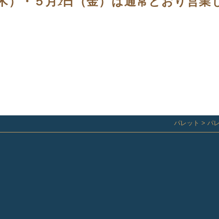
（木）・５月1日（金）は通常どおり営業
パレット
>
パ