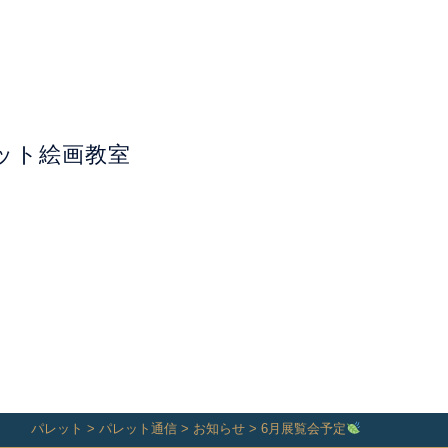
ット絵画教室
パレット
>
パレット通信
>
お知らせ
>
6月展覧会予定