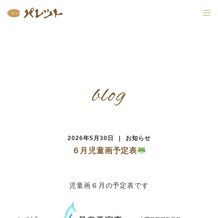
コ
ン
テ
ン
ツ
へ
ス
キ
ッ
プ
blog
2026年5月30日
お知らせ
６月児童画予定表
児童画６月の予定表です