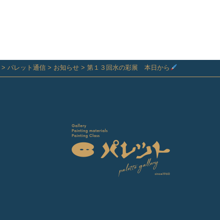
>
パレット通信
>
お知らせ
>
第１３回水の彩展 本日から