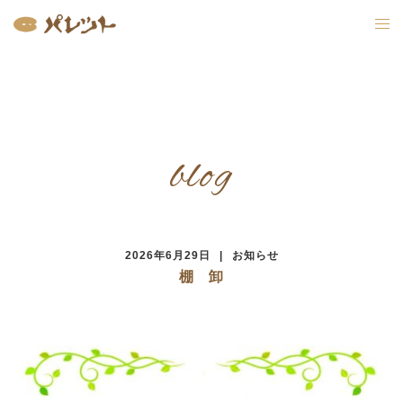
コ
ン
テ
ン
ツ
へ
ス
キ
ッ
プ
blog
2026年6月29日
お知らせ
棚 卸